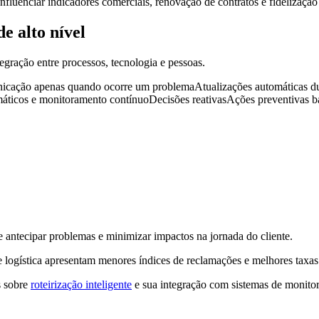
nfluenciar indicadores comerciais, renovação de contratos e fidelização 
e alto nível
gração entre processos, tecnologia e pessoas.
nicação apenas quando ocorre um problemaAtualizações automáticas du
icos e monitoramento contínuoDecisões reativasAções preventivas bas
 antecipar problemas e minimizar impactos na jornada do cliente.
logística apresentam menores índices de reclamações e melhores taxas d
s sobre
roteirização inteligente
e sua integração com sistemas de monito