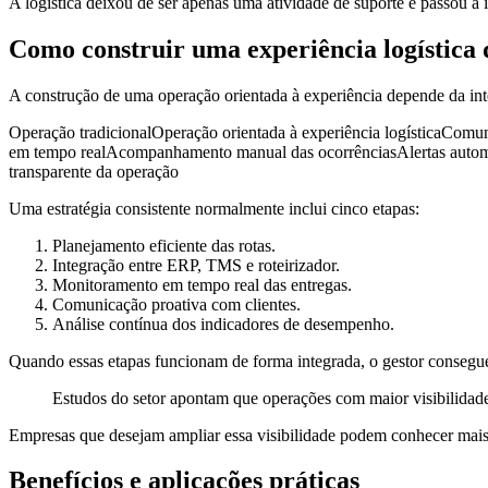
A logística deixou de ser apenas uma atividade de suporte e passou a i
Como construir uma experiência logística d
A construção de uma operação orientada à experiência depende da inte
Operação tradicionalOperação orientada à experiência logísticaComu
em tempo realAcompanhamento manual das ocorrênciasAlertas automát
transparente da operação
Uma estratégia consistente normalmente inclui cinco etapas:
Planejamento eficiente das rotas.
Integração entre ERP, TMS e roteirizador.
Monitoramento em tempo real das entregas.
Comunicação proativa com clientes.
Análise contínua dos indicadores de desempenho.
Quando essas etapas funcionam de forma integrada, o gestor consegue
Estudos do setor apontam que operações com maior visibilidade 
Empresas que desejam ampliar essa visibilidade podem conhecer mai
Benefícios e aplicações práticas