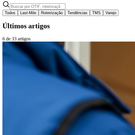
Todos
Last-Mile
Roteirização
Tendências
TMS
Varejo
Últimos artigos
6
de
33
artigos